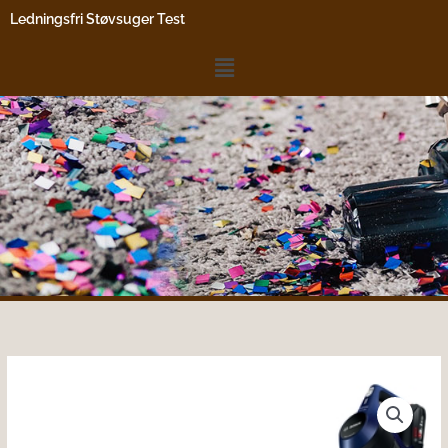
Gå
Ledningsfri Støvsuger Test
til
indholdet
Menu