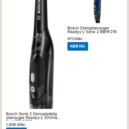
Bosch Stangstøvsuger
Readyy’y Serie 2 BBHF216
977.00
kr.
KØB NU
Bosch Serie 2 Genopladelig
støvsuger Readyy’y 20Vmax
Sort BBHF220
1,609.00
kr.