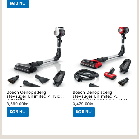
KØB NU
Bosch Genopladelig
Bosch Genopladelig
støvsuger Unlimited 7 Hvid
støvsuger Unlimited 7
BBS711W
ProAnimal Rød BBS711ANM
3,599.00
kr.
3,479.00
kr.
KØB NU
KØB NU