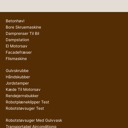
Betonhøvl
Bore Skruemaskine
Damprenser Til Bil
Dampstation
El Motorsav
Facadefræser
Flismaskine
Gulvskrubbe
Håndskubber
Jordstamper
Kæde Til Motorsav
Rendejernsbukker
Robotplæneklipper Test
Robotstøvsuger Test
Robotstøvsuger Med Gulvvask
Transportabel Airconditiong