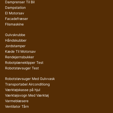
Damprenser Til Bil
Dampstation
El Motorsav
Facadefræser
Flismaskine
Gulvskrubbe
Håndskubber
Jordstamper
Kæde Til Motorsav
Rendejernsbukker
Robotplæneklipper Test
Robotstøvsuger Test
Robotstøvsuger Med Gulvvask
Transportabel Airconditiong
Værktøjskasse på hjul
Værktøjsvogn Med Værktøj
Varmeblæsere
Ventilator Tårn