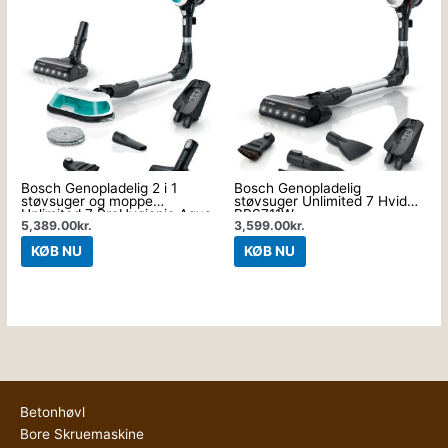
Bosch Genopladelig 2 i 1
Bosch Genopladelig
støvsuger og moppe
støvsuger Unlimited 7 Hvid
Unlimited 7 ProHygienic Aqua
BBS711W
5,389.00
kr.
3,599.00
kr.
Hvid BCS71HYG1
KØB NU
KØB NU
Betonhøvl
Bore Skruemaskine