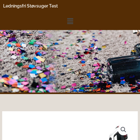
Gå
Ledningsfri Støvsuger Test
til
indholdet
Menu