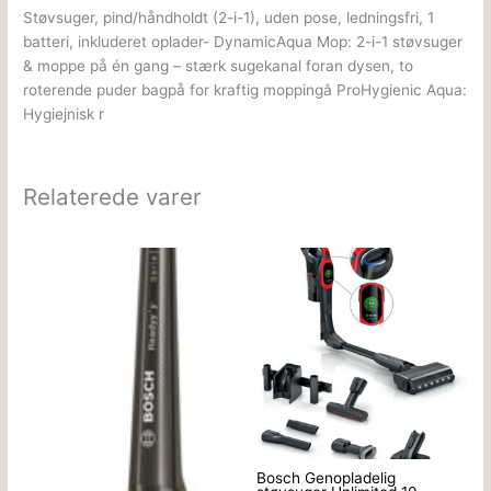
Støvsuger, pind/håndholdt (2-i-1), uden pose, ledningsfri, 1
batteri, inkluderet oplader- DynamicAqua Mop: 2-i-1 støvsuger
& moppe på én gang – stærk sugekanal foran dysen, to
roterende puder bagpå for kraftig moppingâ ProHygienic Aqua:
Hygiejnisk r
Relaterede varer
Bosch Genopladelig