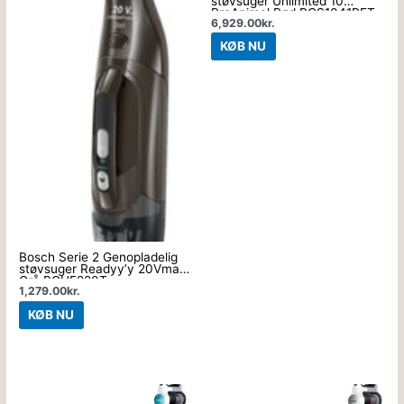
støvsuger Unlimited 10
ProAnimal Rød BCS1041PET
6,929.00
kr.
KØB NU
Bosch Serie 2 Genopladelig
støvsuger Readyy’y 20Vmax
Grå BCHF220T
1,279.00
kr.
KØB NU