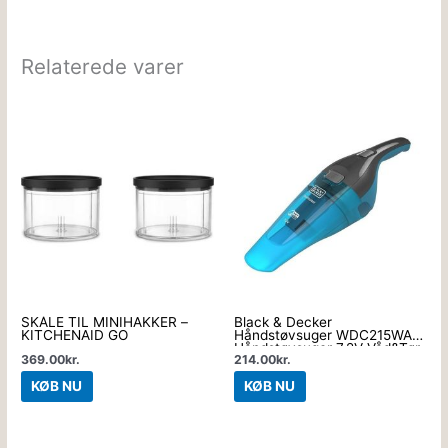
Relaterede varer
SKÅLE TIL MINIHAKKER –
Black & Decker
KITCHENAID GO
Håndstøvsuger WDC215WA
Håndstøvsuger 7.2V Våd&Tør
369.00
kr.
214.00
kr.
+tilbehør
KØB NU
KØB NU