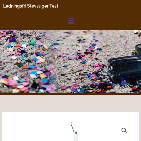
Gå
Ledningsfri Støvsuger Test
til
indholdet
Menu