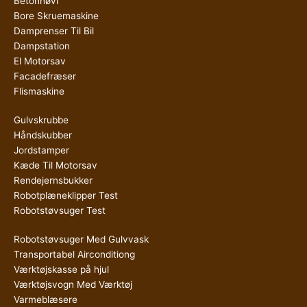
Betonhøvl
Bore Skruemaskine
Damprenser Til Bil
Dampstation
El Motorsav
Facadefræser
Flismaskine
Gulvskrubbe
Håndskubber
Jordstamper
Kæde Til Motorsav
Rendejernsbukker
Robotplæneklipper Test
Robotstøvsuger Test
Robotstøvsuger Med Gulvvask
Transportabel Airconditiong
Værktøjskasse på hjul
Værktøjsvogn Med Værktøj
Varmeblæsere