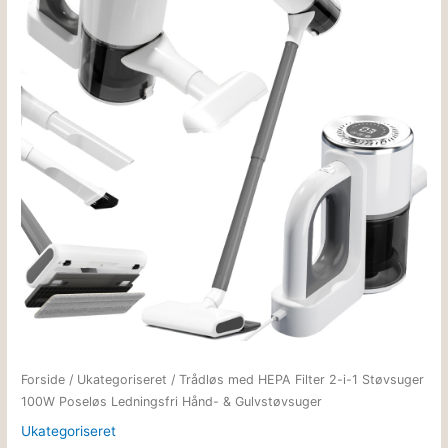
629.00kr..
449.00kr..
Forside
/
Ukategoriseret
/ Trådløs med HEPA Filter 2-i-1 Støvsuger
100W Poseløs Ledningsfri Hånd- & Gulvstøvsuger
Ukategoriseret