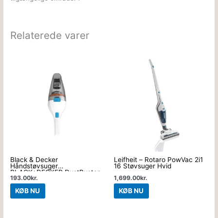
Relaterede varer
Black & Decker
Leifheit – Rotaro PowVac 2i1
Håndstøvsuger
16 Støvsuger Hvid
BLACK+DECKER DustBuster
193.00
kr.
1,699.00
kr.
KØB NU
KØB NU