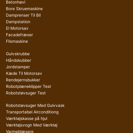
Betonhøvl
Bore Skruemaskine
Damprenser Til Bil
Dampstation
El Motorsav
Facadefræser
Flismaskine
Gulvskrubbe
Håndskubber
Jordstamper
Kæde Til Motorsav
Rendejernsbukker
Robotplæneklipper Test
Robotstøvsuger Test
Robotstøvsuger Med Gulvvask
Transportabel Airconditiong
Værktøjskasse på hjul
Værktøjsvogn Med Værktøj
Varmeblæsere