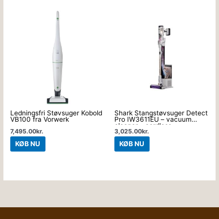
Ledningsfri Støvsuger Kobold
Shark Stangstøvsuger Detect
VB100 fra Vorwerk
Pro IW3611EU – vacuum
cleaner – cordless –
7,495.00
kr.
3,025.00
kr.
stick/handheld included
charger – white/brass
KØB NU
KØB NU