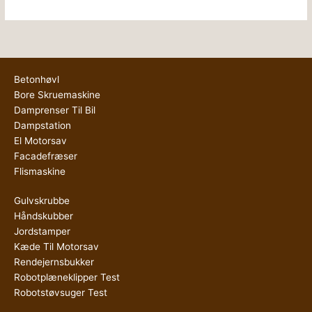
Betonhøvl
Bore Skruemaskine
Damprenser Til Bil
Dampstation
El Motorsav
Facadefræser
Flismaskine
Gulvskrubbe
Håndskubber
Jordstamper
Kæde Til Motorsav
Rendejernsbukker
Robotplæneklipper Test
Robotstøvsuger Test