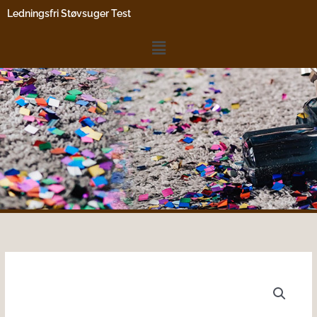
Gå
Ledningsfri Støvsuger Test
til
indholdet
Menu