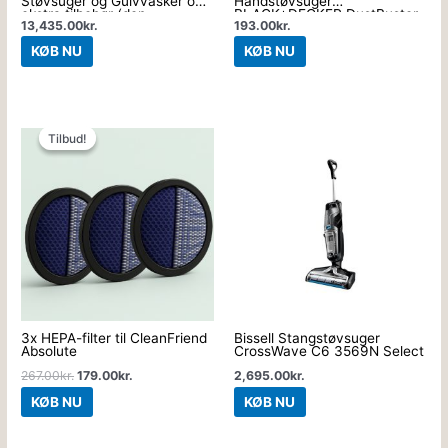
Støvsuger og Gulvvasker og
Håndstøvsuger
ekstra tilbehør (den
BLACK+DECKER DustBuster
13,435.00
kr.
193.00
kr.
komplette pakke)
KØB NU
KØB NU
Den
Den
oprindelige
aktuelle
Tilbud!
Tilbud!
pris
pris
var:
er:
267.00kr..
179.00kr..
3x HEPA-filter til CleanFriend
Bissell Stangstøvsuger
Absolute
CrossWave C6 3569N Select
267.00
kr.
179.00
kr.
2,695.00
kr.
KØB NU
KØB NU