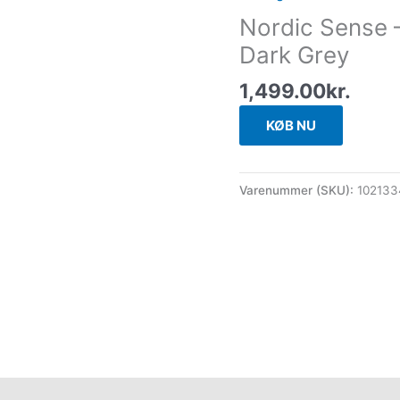
Nordic Sense –
Dark Grey
1,499.00
kr.
KØB NU
Varenummer (SKU):
10213