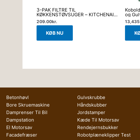
3-PAK FILTRE TIL
Kobold
KØKKENSTØVSUGER – KITCHENAID
og Gul
GO
(den k
209.00
kr.
13,435
KØB NU
K
Betonhøvl
Gulvskrubbe
Bore Skruemaskine
Håndskubber
Damprenser Til Bil
Jordstamper
Dampstation
Kæde Til Motorsav
El Motorsav
Rendejernsbukker
Facadefræser
Robotplæneklipper Test