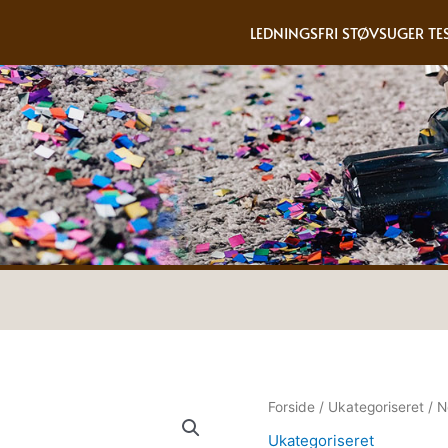
LEDNINGSFRI STØVSUGER TE
Forside
/
Ukategoriseret
/ N
Ukategoriseret