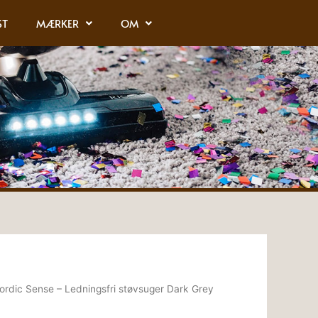
ST
MÆRKER
OM
ordic Sense – Ledningsfri støvsuger Dark Grey