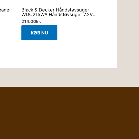
eaner –
Black & Decker Håndstøvsuger
WDC215WA Håndstøvsuger 7.2V
Våd&Tør +tilbehør
214.00
kr.
KØB NU