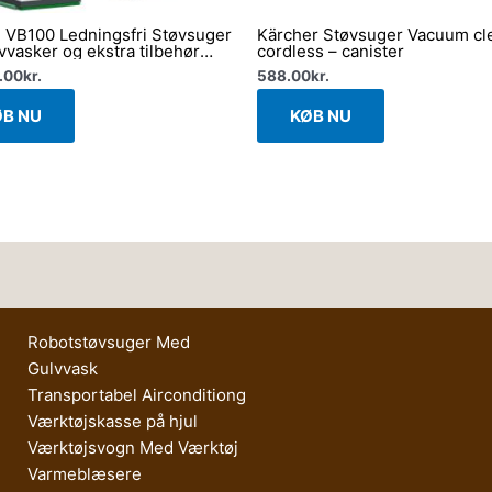
 VB100 Ledningsfri Støvsuger
Kärcher Støvsuger Vacuum cl
vvasker og ekstra tilbehør
cordless – canister
omplette pakke)
.00
kr.
588.00
kr.
ØB NU
KØB NU
Robotstøvsuger Med
Gulvvask
Transportabel Airconditiong
Værktøjskasse på hjul
Værktøjsvogn Med Værktøj
Varmeblæsere