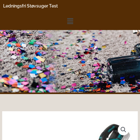
Gå
Ledningsfri Støvsuger Test
til
indholdet
Menu