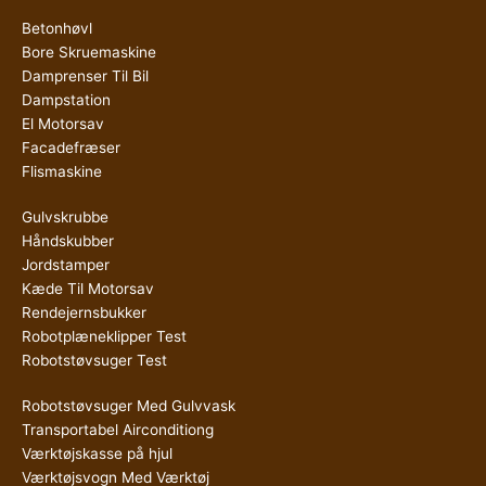
Betonhøvl
Bore Skruemaskine
Damprenser Til Bil
Dampstation
El Motorsav
Facadefræser
Flismaskine
Gulvskrubbe
Håndskubber
Jordstamper
Kæde Til Motorsav
Rendejernsbukker
Robotplæneklipper Test
Robotstøvsuger Test
Robotstøvsuger Med Gulvvask
Transportabel Airconditiong
Værktøjskasse på hjul
Værktøjsvogn Med Værktøj