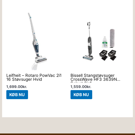
Leifheit – Rotaro PowVac 2i1
Bissell Stangstøvsuger
16 Støvsuger Hvid
CrossWave HF3 3639N
Select 3in1
1,699.00
kr.
1,559.00
kr.
KØB NU
KØB NU