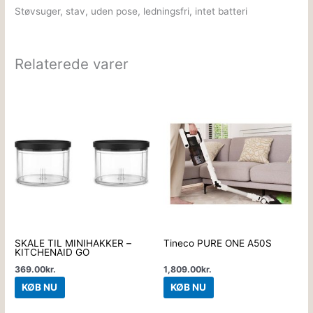
Støvsuger, stav, uden pose, ledningsfri, intet batteri
Relaterede varer
SKÅLE TIL MINIHAKKER –
Tineco PURE ONE A50S
KITCHENAID GO
369.00
kr.
1,809.00
kr.
KØB NU
KØB NU