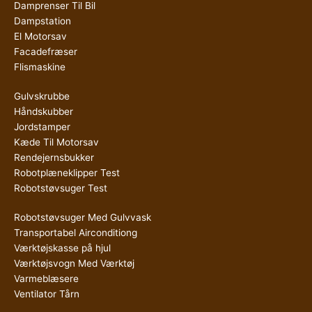
Damprenser Til Bil
Dampstation
El Motorsav
Facadefræser
Flismaskine
Gulvskrubbe
Håndskubber
Jordstamper
Kæde Til Motorsav
Rendejernsbukker
Robotplæneklipper Test
Robotstøvsuger Test
Robotstøvsuger Med Gulvvask
Transportabel Airconditiong
Værktøjskasse på hjul
Værktøjsvogn Med Værktøj
Varmeblæsere
Ventilator Tårn