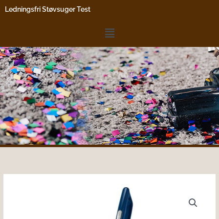
Gå
Ledningsfri Støvsuger Test
til
indholdet
Menu