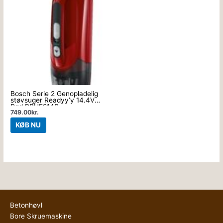
Bosch Serie 2 Genopladelig
støvsuger Readyy’y 14.4V
Rød BBHF214R
749.00
kr.
KØB NU
Betonhøvl
Bore Skruemaskine