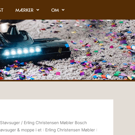
ST
MÆRKER
OM
 Støvsuger
/ Erling Christensen Møbler Bosch
vsuger & moppe i et : Erling Christensen Møbler :