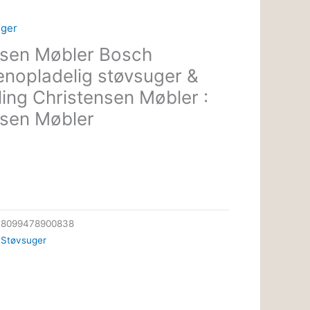
uger
ensen Møbler Bosch
opladelig støvsuger &
rling Christensen Møbler :
nsen Møbler
38099478900838
 Støvsuger