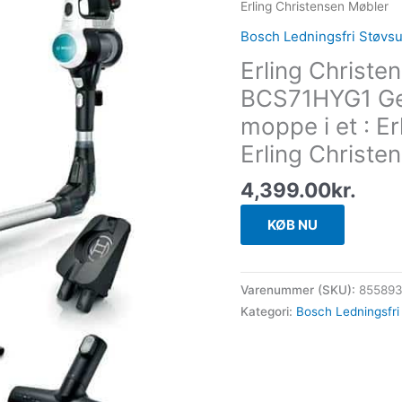
Erling Christensen Møbler
Bosch Ledningsfri Støvs
Erling Christ
BCS71HYG1 Gen
moppe i et : E
Erling Christe
4,399.00
kr.
KØB NU
Varenummer (SKU):
85589
Kategori:
Bosch Ledningsfri