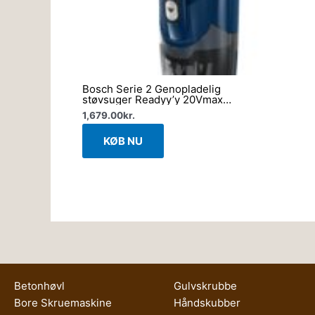
Bosch Serie 2 Genopladelig
støvsuger Readyy’y 20Vmax
BCHF2MX20
1,679.00
kr.
KØB NU
Betonhøvl
Gulvskrubbe
Bore Skruemaskine
Håndskubber