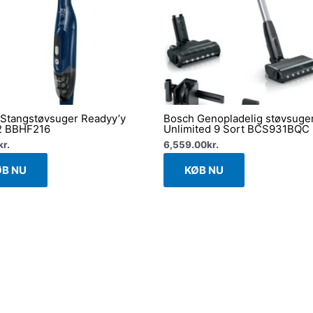
Stangstøvsuger Readyy’y
Bosch Genopladelig støvsuge
2 BBHF216
Unlimited 9 Sort BCS931BQC
kr.
6,559.00
kr.
ØB NU
KØB NU