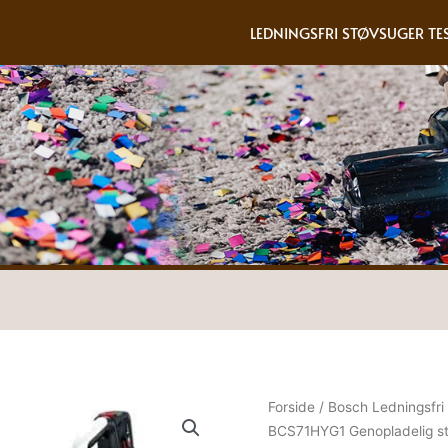
LEDNINGSFRI STØVSUGER TE
Forside
/
Bosch Ledningsfri
BCS71HYG1 Genopladelig stø