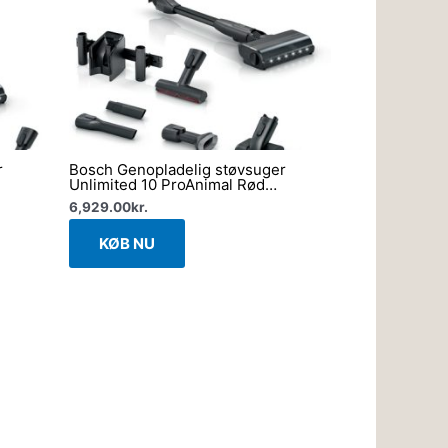
r
Bosch Genopladelig støvsuger
Unlimited 10 ProAnimal Rød
BCS1041PET
6,929.00
kr.
KØB NU