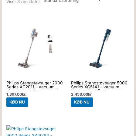
Viser 3 resultater
Philips Stangstøvsuger 2000
Philips Stangstøvsuger 5000
Series XC2011 – vacuum
Series XC5141 – vacuum
cleaner – cordless –
cleaner – cordless –
1,397.00
kr.
2,458.00
kr.
stick/handheld – 1 battery
stick/handheld – sage
included charger – light blue
KØB NU
KØB NU