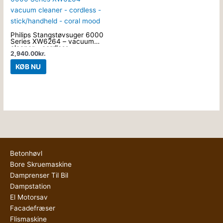
Philips Stangstøvsuger 6000
Series XW6264 – vacuum
cleaner – cordless –
2,940.00
kr.
stick/handheld – coral mood
KØB NU
Betonhøvl
Bore Skruemaskine
Damprenser Til Bil
Dampstation
El Motorsav
Facadefræser
Flismaskine